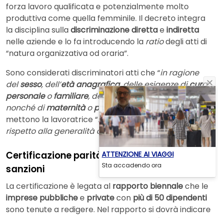
forza lavoro qualificata e potenzialmente molto
produttiva come quella femminile. Il decreto integra
la disciplina sulla
discriminazione diretta
e
indiretta
nelle aziende e lo fa introducendo la
ratio
degli atti di
“natura organizzativa od oraria”.
Sono considerati discriminatori atti che “
in ragione
del
sesso
, dell’
età anagrafica
, delle esigenze di
cura
personale
o
familiare
, dello stato di
gravidanza
nonché di
maternità
o
paternità
, anche adottive
”,
mettono la lavoratrice “
in posizione di svantaggio
rispetto alla generalità degli altri
”.
Certificazione parità di genere: le possibili
ATTENZIONE AI VIAGGI
Sta accadendo ora
sanzioni
La certificazione è legata al
rapporto biennale
che le
imprese pubbliche
e
private
con
più di 50 dipendenti
sono tenute a redigere. Nel rapporto si dovrà indicare