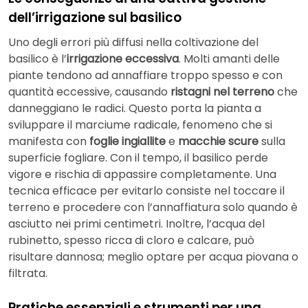
dell’irrigazione sul basilico
Uno degli errori più diffusi nella coltivazione del
basilico è l’
irrigazione eccessiva
. Molti amanti delle
piante tendono ad annaffiare troppo spesso e con
quantità eccessive, causando
ristagni nel terreno
che
danneggiano le radici. Questo porta la pianta a
sviluppare il marciume radicale, fenomeno che si
manifesta con
foglie ingiallite
e
macchie scure
sulla
superficie fogliare. Con il tempo, il basilico perde
vigore e rischia di appassire completamente. Una
tecnica efficace per evitarlo consiste nel toccare il
terreno e procedere con l’annaffiatura solo quando è
asciutto nei primi centimetri. Inoltre, l’acqua del
rubinetto, spesso ricca di cloro e calcare, può
risultare dannosa; meglio optare per acqua piovana o
filtrata.
Pratiche essenziali e strumenti per una