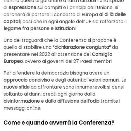
rientra quello di garantire a tutti i cittadini uno spazio
di
espressione
sui compiti e i principi dell’Unione. Si
cercherà di portare il concetto di Europa
al di là delle
capitali
, così che in ogni angolo dell’UE sia rafforzato il
legame fra persone e istituzioni
.
Uno dei traguardi che la Conferenza si propone è
quello di stabilire una
“dichiarazione congiunta”
da
presentare nel 2022 all’attenzione del
Consiglio
Europeo
, ovvero ai governi dei 27 Paesi membri.
Per difendere la democrazia bisogna avere un
approccio condiviso
e degli autentici
valori comuni
. Le
nuove sfide
da affrontare sono innumerevoli: si pensi
soltanto ai danni creati ogni giorno dalla
disinformazione
e dalla
diffusione dell’odio
tramite i
messaggi online.
Come e quando avverrà la Conferenza?