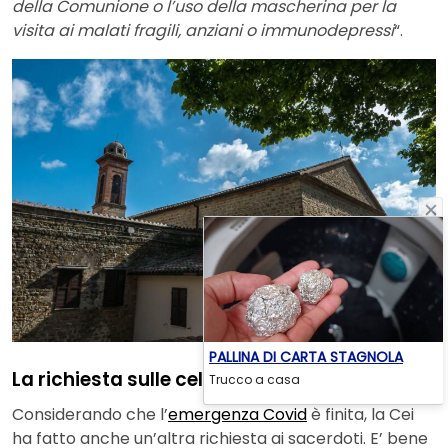
della Comunione o l’uso della mascherina per la
visita ai malati fragili, anziani o immunodepressi
“.
PALLINA DI CARTA STAGNOLA
La richiesta sulle celebrazioni in streaming
Trucco a casa
Considerando che l’
emergenza Covid
è finita, la Cei
ha fatto anche un’altra richiesta ai sacerdoti. E’ bene