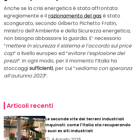
Anche se la crisi energetica è stata affrontata
egregiamente e il
razionamento del gas
è stato
scongiurato, secondo Gilberto Pichetto Fratin,
ministro dell’Ambiente e della Sicurezza energetica,
non bisogna abbassare la guardia. E’ necessario
“
mettere in sicurezza il sistema e l’accordo sul price
cap
” a livello europeo ed “
evitare l’esplosione dei
prezzi
“. In ogni modo, per il momento l’Italia ha
stoccaggi
sufficienti
, per cui “
vediamo con speranza
all’autunno 2023
“.
Articoli recenti
Le seconde vite dei terreni industriali
inquinati: come l’Italia sta recuperando
i suoi ex siti industriali
4 Agosto 2026