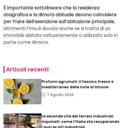
È importante sottolineare che la residenza
anagrafica e la dimora abituale devono coincidere
per fruire dell’esenzione sull’abitazione principale
,
altrimenti l’Imu è dovuta anche se si tratta di un
immobile abitato saltuariamente o utilizzato solo in
parte come dimora.
Articoli recenti
Profumi agrumati: il fascino fresco e
mediterraneo delle note al limone
7 Agosto 2026
Le seconde vite dei terreni industriali
inquinati: come l’Italia sta recuperando
i suoi ex siti industriali