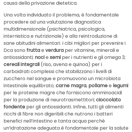
causa della privazione dietetica.
Una volta individuato il problema, è fondamentale
procedere ad una valutazione diagnostica
multidimensionale (psichiatrica, psicologica,
internistica e nutrizionale) e alla reintroduzione di
sane abitudini alimentari. I cibi migliori per prevenire i
Dca sono
frutta
e
verdura
per vitamine, minerali e
antiossidanti;
noci
e
semi
per i nutrienti e gli omega 3;
cereali integrali
(riso, avena e quinoa) per i
carboidrati complessi che stabilizzano i livelli di
zucchero nel sangue e promuovono un microbiota
intestinale equilibrato;
carne magra
,
pollame
e
legumi
per le proteine magre che forniscono amminoacidi
per la produzione di neurotrasmettitori;
cioccolato
fondente
per gli antiossidanti. Infine, tutti gli alimenti
ricchi di fibre non digeribili che nutrono i batteri
benefici nell’intestino e tanta acqua perché
un’idratazione adeguata è fondamentale per la salute