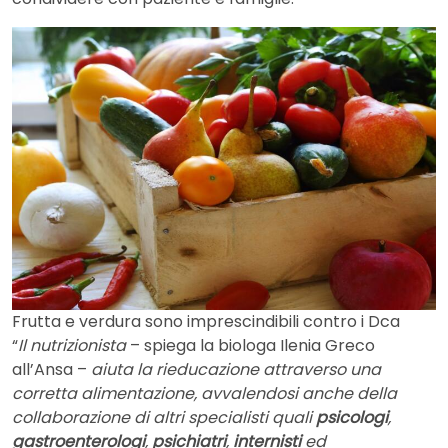
Frutta e verdura sono imprescindibili contro i Dca
“
Il nutrizionista
– spiega la biologa Ilenia Greco
all’Ansa –
aiuta la rieducazione attraverso una
corretta alimentazione, avvalendosi anche della
collaborazione di altri specialisti quali
psicologi
,
gastroenterologi
,
psichiatri
,
internisti
ed