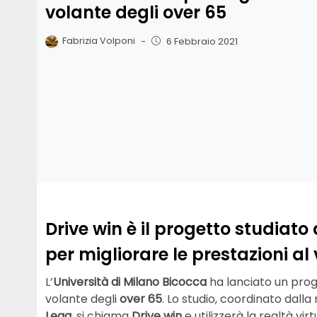
volante degli over 65
Fabrizia Volponi
-
6 Febbraio 2021
Drive win è il progetto studiato
per migliorare le prestazioni al 
L’
Università di Milano Bicocca
ha lanciato un proge
volante degli
over 65
. Lo studio, coordinato dalla
Lega
, si chiama
Drive win
e utilizzerà la realtà virt