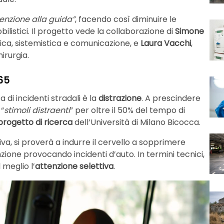
tenzione alla guida”
, facendo così diminuire le
listici. Il progetto vede la collaborazione di
Simone
tica, sistemistica e comunicazione, e
Laura Vacchi
,
irurgia.
 65
 di incidenti stradali è la
distrazione
. A prescindere
 “
stimoli distraenti
” per oltre il 50% del tempo di
progetto di ricerca
dell’Università di Milano Bicocca.
va, si proverà a indurre il cervello a sopprimere
enzione provocando incidenti d’auto. In termini tecnici,
meglio l’
attenzione selettiva
.