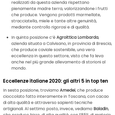
realizzati da questa azienda rispettano
pienamente madre terra, valorizzandone i frutti
che produce. Vengono prodotti marmellate,
stracciatella, miele e tante altre genuinità,
mediante controllo rigorosi e di qualità.
In quinta posizione c’è
Agroittica Lombarda
,
azienda situata a Calvisano, in provincia di Brescia,
che produce caviale sostenibile, una vera
eccellenza in questo settore, visto che fa leva
anche nel più grande allevamento di storioni al
mondo.
Eccellenze italiane 2020: gli altri 5 in top ten
In sesta posizione, troviamo
Amedei
, che produce
cioccolato fatto interamente in Toscana, con cacao
di alta qualità e attraverso sapienti tecniche
artigianali. Al settimo posto, invece, vediamo
Baladin
,
che produce birre, di alta qualità, con l’85% di materie