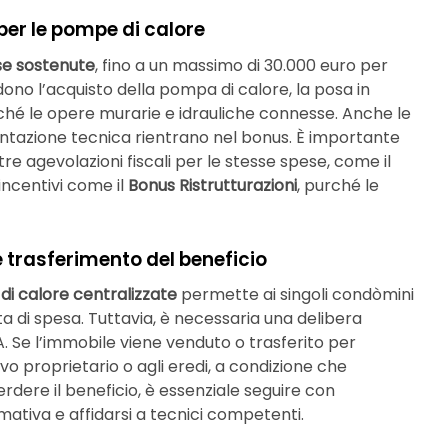
per le pompe di calore
se sostenute
, fino a un massimo di 30.000 euro per
ono l’acquisto della pompa di calore, la posa in
ché le opere murarie e idrauliche connesse. Anche le
tazione tecnica rientrano nel bonus. È importante
e agevolazioni fiscali per le stesse spese, come il
ncentivi come il
Bonus Ristrutturazioni
, purché le
e trasferimento del beneficio
i calore centralizzate
permette ai singoli condòmini
ta di spesa. Tuttavia, è necessaria una delibera
A. Se l’immobile viene venduto o trasferito per
ovo proprietario o agli eredi, a condizione che
perdere il beneficio, è essenziale seguire con
mativa e affidarsi a tecnici competenti.