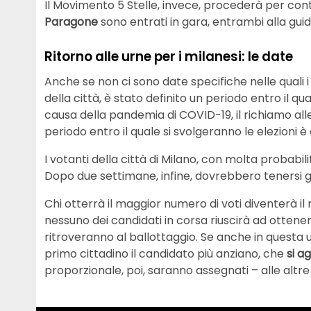
Il Movimento 5 Stelle, invece, procederà per co
Paragone
sono entrati in gara, entrambi alla guida
Ritorno alle urne per i milanesi: le date
Anche se non ci sono date specifiche nelle quali i
della città, è stato definito un periodo entro il q
causa della pandemia di COVID-19, il richiamo all
periodo entro il quale si svolgeranno le elezioni
I votanti della città di Milano, con molta probabil
Dopo due settimane, infine, dovrebbero tenersi g
Chi otterrà il maggior numero di voti diventerà il
nessuno dei candidati in corsa riuscirà ad ottener
ritroveranno al ballottaggio. Se anche in questa u
primo cittadino il candidato più anziano, che
si a
proporzionale, poi, saranno assegnati – alle altre l