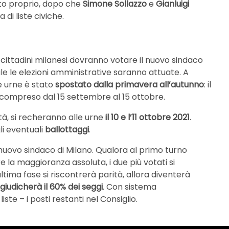
nto proprio, dopo che
Simone Sollazzo
e
Gianluigi
 di liste civiche.
 cittadini milanesi dovranno votare il nuovo sindaco
uale le elezioni amministrative saranno attuate. A
e urne è stato
spostato dalla primavera all’autunno
: il
 è compreso dal 15 settembre al 15 ottobre.
ità, si recheranno alle urne
il 10 e l’11 ottobre 2021
.
li eventuali
ballottaggi
.
 nuovo sindaco di Milano. Qualora al primo turno
e la maggioranza assoluta, i due più votati si
ltima fase si riscontrerà parità, allora diventerà
ggiudicherà il 60% dei seggi
. Con sistema
iste – i posti restanti nel Consiglio.