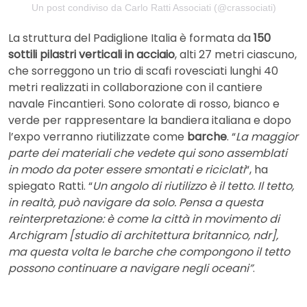
Un post condiviso da Carlo Ratti Associati (@crassociati)
La struttura del Padiglione Italia è formata da
150
sottili pilastri verticali in acciaio
, alti 27 metri ciascuno,
che sorreggono un trio di scafi rovesciati lunghi 40
metri realizzati in collaborazione con il cantiere
navale Fincantieri. Sono colorate di rosso, bianco e
verde per rappresentare la bandiera italiana e dopo
l’expo verranno riutilizzate come
barche
. “
La maggior
parte dei materiali che vedete qui sono assemblati
in modo da poter essere smontati e riciclati
“, ha
spiegato Ratti. “
Un angolo di riutilizzo è il tetto. Il tetto,
in realtà, può navigare da solo. Pensa a questa
reinterpretazione: è come la città in movimento di
Archigram [studio di architettura britannico, ndr],
ma questa volta le barche che compongono il tetto
possono continuare a navigare negli oceani”
.