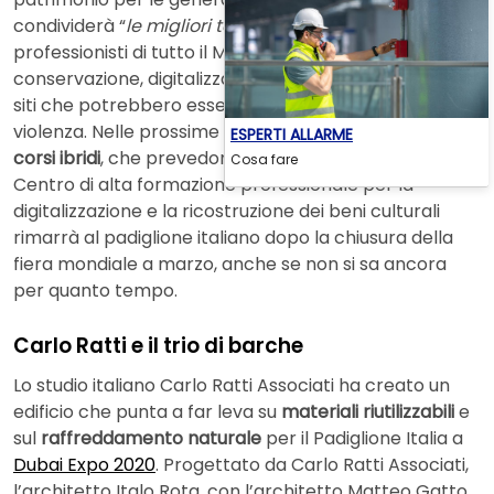
condividerà “
le migliori tecnologie
” per formare
professionisti di tutto il Mediterraneo nella
conservazione, digitalizzazione e restauro di oggetti e
siti che potrebbero essere persi a causa della
violenza. Nelle prossime settimane saranno lanciati
ESPERTI ALLARME
corsi ibridi
, che prevedono sessioni online e dal vivo. Il
Cosa fare
Centro di alta formazione professionale per la
digitalizzazione e la ricostruzione dei beni culturali
rimarrà al padiglione italiano dopo la chiusura della
fiera mondiale a marzo, anche se non si sa ancora
per quanto tempo.
Carlo Ratti e il trio di barche
Lo studio italiano Carlo Ratti Associati ha creato un
edificio che punta a far leva su
materiali riutilizzabili
e
sul
raffreddamento naturale
per il Padiglione Italia a
Dubai Expo 2020
. Progettato da Carlo Ratti Associati,
l’architetto Italo Rota, con l’architetto Matteo Gatto