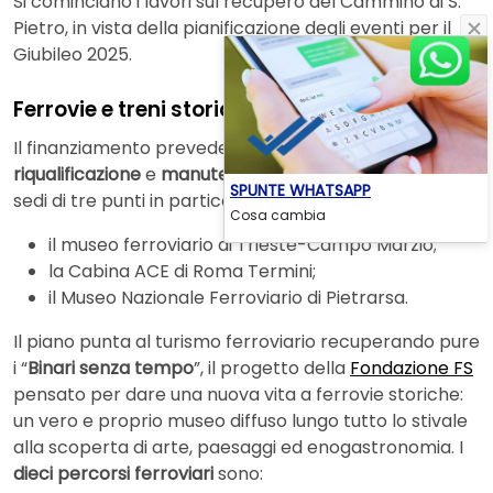
Si cominciano i lavori sul recupero del Cammino di S.
Pietro, in vista della pianificazione degli eventi per il
Giubileo 2025.
Ferrovie e treni storici al centro del PNNR
Il finanziamento prevede il completamento della
riqualificazione
e
manutenzione straordinaria
delle
SPUNTE WHATSAPP
sedi di tre punti in particolare:
Cosa cambia
il museo ferroviario di Trieste-Campo Marzio;
la Cabina ACE di Roma Termini;
il Museo Nazionale Ferroviario di Pietrarsa.
Il piano punta al turismo ferroviario recuperando pure
i “
Binari senza tempo
”, il progetto della
Fondazione FS
pensato per dare una nuova vita a ferrovie storiche:
un vero e proprio museo diffuso lungo tutto lo stivale
alla scoperta di arte, paesaggi ed enogastronomia. I
dieci percorsi ferroviari
sono: