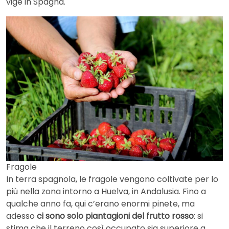
vige in Spagna.
Fragole
In terra spagnola, le fragole vengono coltivate per lo
più nella zona intorno a Huelva, in Andalusia. Fino a
qualche anno fa, qui c’erano enormi pinete, ma
adesso
ci sono solo piantagioni del frutto rosso
: si
stima che il terreno così occupato sia superiore a