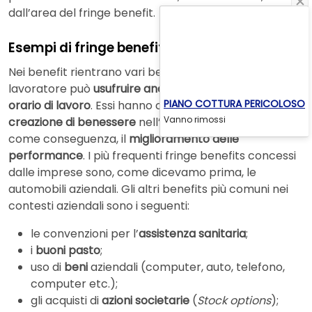
dall’area del fringe benefit.
Esempi di fringe benefits
Nei benefit rientrano vari beni e servizi di cui un
lavoratore può
usufruire anche fuori dal proprio
PIANO COTTURA PERICOLOSO
orario di lavoro
. Essi hanno come fine ultimo la
Vanno rimossi
creazione di benessere
nell’ambiente lavorativo e,
come conseguenza, il
miglioramento delle
performance
. I più frequenti fringe benefits concessi
dalle imprese sono, come dicevamo prima, le
automobili aziendali. Gli altri benefits più comuni nei
contesti aziendali sono i seguenti:
le convenzioni per l’
assistenza sanitaria
;
i
buoni pasto
;
uso di
beni
aziendali (computer, auto, telefono,
computer etc.);
gli acquisti di
azioni societarie
(
Stock options
);