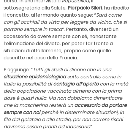
borsa. In una intervista a
Repubblica
, il
sottosegretario alla Salute,
Pierpaolo Sileri
, ha ribadito
il concetto, affermando quanto segue: “
Sarà come
con gli occhiali da vista per leggere da vicino, che si
portano sempre in tasca
“. Pertanto, diventerà un
accessorio da avere sempre con sé, nonostante
l’eliminazione del divieto, per poter far fronte a
situazioni di affollamento, proprio come quelle
descritte nel caso della Francia.
E aggiunge: “
Tutti gli studi ci dicono che in una
situazione epidemiologica
sotto controllo come in
Italia la possibilità di
contagio all’aperto
con la metà
della popolazione vaccinata almeno con la prima
dose è quasi nulla. Ma non dobbiamo dimenticare
che la mascherina resterà un
accessorio
da portare
sempre con noi
perché in determinate situazioni, in
fila dal gelataio o allo stadio, per non correre rischi
dovremo essere pronti ad indossarla
“.