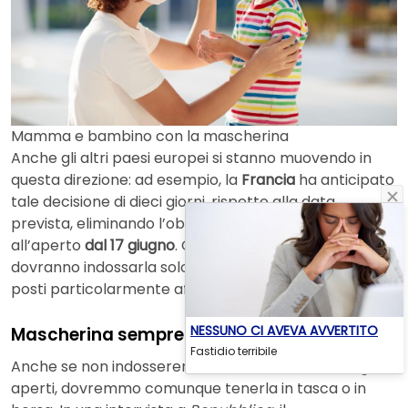
Mamma e bambino con la mascherina
Anche gli altri paesi europei si stanno muovendo in
questa direzione: ad esempio, la
Francia
ha anticipato
tale decisione di dieci giorni, rispetto alla data
prevista, eliminando l’obbligo della mascherina
all’aperto
dal 17 giugno
. Oltralpe, infatti, i cittadini
dovranno indossarla solo nei mercati, allo stadio, nei
posti particolarmente affollati e quando sono in coda.
NESSUNO CI AVEVA AVVERTITO
Mascherina sempre in tasca
Fastidio terribile
Anche se non indosseremo la mascherina nei luoghi
aperti, dovremmo comunque tenerla in tasca o in