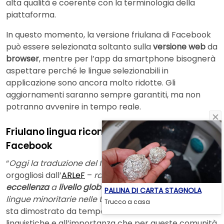
alta qualità e coerente con la terminologia della
piattaforma.
In questo momento, la versione friulana di Facebook
può essere selezionata soltanto sulla
versione web
da
browser
, mentre per l’app da smartphone bisognerà
aspettare perché le lingue selezionabili in
applicazione sono ancora molto ridotte. Gli
aggiornamenti saranno sempre garantiti, ma non
potranno avvenire in tempo reale.
Friulano lingua riconosciuta anche da
Facebook
“
Oggi la traduzione del friulano
– dichiarano
orgogliosi dall’
ARLeF
–
rappresenta un caso di
eccellenza
a
livello globale
nella promozione delle
PALLINA DI CARTA STAGNOLA
lingue minoritarie nelle tecnologie
”. Meta Platforms si
Trucco a casa
sta dimostrato da tempo sensibile alle minoranze
linguistiche e all’importanza che per queste comunità