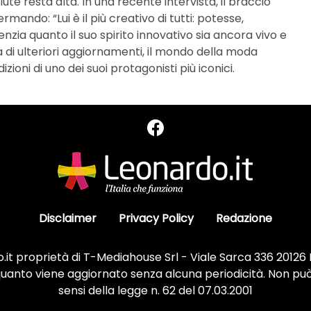
lute resta alta. In una recente intervista, il braccio
rmando: “Lui è il più creativo di tutti: potesse,
ia quanto il suo spirito innovativo sia ancora vivo e
esa di ulteriori aggiornamenti, il mondo della moda
ioni di uno dei suoi protagonisti più iconici.
Disclaimer
Privacy Policy
Redazione
it proprietà di T-Mediahouse Srl - Viale Sarca 336 20126
 quanto viene aggiornato senza alcuna periodicità. Non può
sensi della legge n. 62 del 07.03.2001