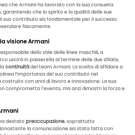
linea che Armani ha lavorato con la sua consueta
 garantendo che lo spirito e la qualità delle sue
 il suo contributo sia fondamentale per il successo
resenziare fisicamente.
ella visione Armani
 responsabile dello stile delle linee maschili, a
 uscirà in passerella al termine delle due sfilate,
 la
continuità
del team Armani. La scelta di affidare a
tolinea l’importanza del suo contributo nel
 costruito con anni di lavoro e innovazione. La sua
on comprometta l’evento, ma anzi dimostri la forza e
 Armani
 ha destato
preoccupazione
, soprattutto
i. Nonostante la comunicazione sia stata fatta con