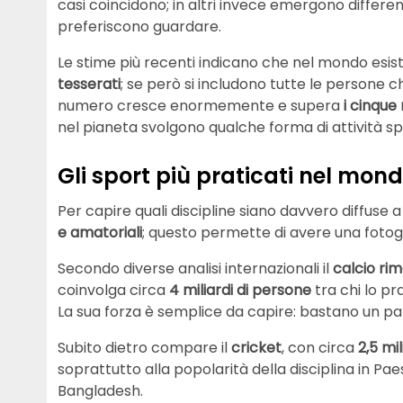
casi coincidono; in altri invece emergono differe
preferiscono guardare.
Le stime più recenti indicano che nel mondo esis
tesserati
; se però si includono tutte le persone c
numero cresce enormemente e supera
i cinque 
nel pianeta svolgono qualche forma di attività sp
Gli sport più praticati nel mon
Per capire quali discipline siano davvero diffuse
e amatoriali
; questo permette di avere una fotogra
Secondo diverse analisi internazionali il
calcio ri
coinvolga circa
4 miliardi di persone
tra chi lo pr
La sua forza è semplice da capire: bastano un pal
Subito dietro compare il
cricket
, con circa
2,5 mi
soprattutto alla popolarità della disciplina in P
Bangladesh.