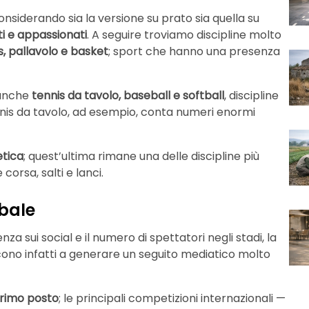
considerando sia la versione su prato sia quella su
nti e appassionati
. A seguire troviamo discipline molto
s, pallavolo e basket
; sport che hanno una presenza
 anche
tennis da tavolo, baseball e softball
, discipline
nnis da tavolo, ad esempio, conta numeri enormi
etica
; quest’ultima rimane una delle discipline più
orsa, salti e lanci.
obale
nza sui social e il numero di spettatori negli stadi, la
cono infatti a generare un seguito mediatico molto
 primo posto
; le principali competizioni internazionali —