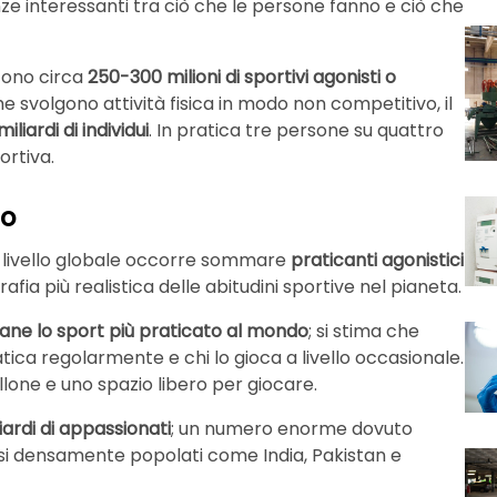
nze interessanti tra ciò che le persone fanno e ciò che
tono circa
250-300 milioni di sportivi agonisti o
he svolgono attività fisica in modo non competitivo, il
miliardi di individui
. In pratica tre persone su quattro
ortiva.
do
 a livello globale occorre sommare
praticanti agonistici
fia più realistica delle abitudini sportive nel pianeta.
mane lo sport più praticato al mondo
; si stima che
atica regolarmente e chi lo gioca a livello occasionale.
lone e uno spazio libero per giocare.
liardi di appassionati
; un numero enorme dovuto
aesi densamente popolati come India, Pakistan e