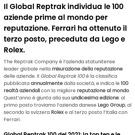
Il Global Reptrak individua le 100
aziende prime al mondo per
reputazione. Ferrari ha ottenuto il
terzo posto, preceduta da Lego e
Rolex.
The Reptrak Company è l’azienda statunitense
leader globale nella
misurazione della reputazione
delle aziende. Il
Global Reptrak 100
è la classifica
pubblicata
annualmente
dalla società, e indica le
100
realtà aziendali
con la migliore
reputazione al mondo
.
Quest’anno è giunta alla sua
undicesima edizione
: al
primo posto troviamo l’azienda danese
Lego Group
, al
secondo la svizzera
Rolex
e al terzo posto l’Italia con
Ferrari.
Global Reptrak 100 del 2021: la top ten e le