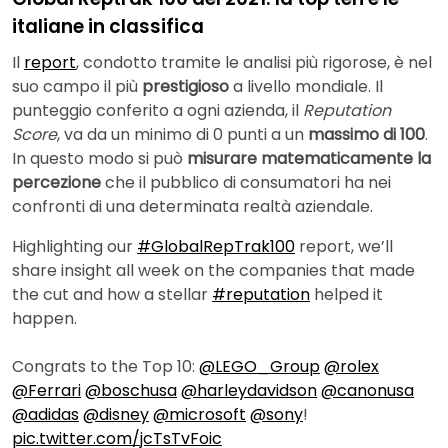
italiane in classifica
Il
report
, condotto tramite le analisi più rigorose, è nel
suo campo il più
prestigioso
a livello mondiale. Il
punteggio conferito a ogni azienda, il
Reputation
Score
, va da un minimo di 0 punti a un
massimo di 100
.
In questo modo si può
misurare matematicamente la
percezione
che il pubblico di consumatori ha nei
confronti di una determinata realtà aziendale.
Highlighting our
#GlobalRepTrak100
report, we’ll
share insight all week on the companies that made
the cut and how a stellar
#reputation
helped it
happen.
Congrats to the Top 10:
@LEGO_Group
@rolex
@Ferrari
@boschusa
@harleydavidson
@canonusa
@adidas
@disney
@microsoft
@sony
!
pic.twitter.com/jcTsTvFoic