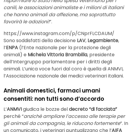
risparmiare lo Stato nella spesa veterinaria per i
canili, le associazioni animaliste e i milioni di italiani
che hanno animali da affezione, ma soprattutto
favorirà le adozioni!
”.
https://www.instagram.com/p/CNprFLCDAUM/
Sono soddisfatti della decisione
LAV
,
Legambiente
,
l’
ENPA
(l’Ente nazionale per la protezione degli
animali) e
Michela Vittoria Brambilla
, presidente
dell’Intergruppo parlamentare per i diritti degli
animali. L’unica voce fuori dal coro è quella di ANMVI,
l’Associazione nazionale dei medici veterinari italiani.
Animali domestici, farmaci umani
consentiti: non tutti sono d’accordo
L’
ANMVI
giudica le bozze del
decreto “di facciata”
perché “
anziché ampliare l’accesso alle terapie per
gli animali da compagnia, le riducono fortemente
”. In
un comunicato, i veterinari puntualizzano che l’
AIFA