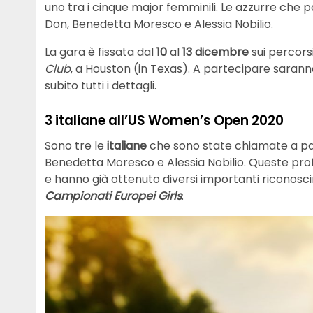
uno tra i cinque major femminili. Le azzurre ch
Don, Benedetta Moresco e Alessia Nobilio.
La gara è fissata dal
10
al
13 dicembre
sui percor
Club
, a Houston (in Texas). A partecipare saranno
subito tutti i dettagli.
3 italiane all’US Women’s Open 2020
Sono tre le
italiane
che sono state chiamate a par
Benedetta Moresco e Alessia Nobilio. Queste prof
e hanno già ottenuto diversi importanti riconosci
Campionati Europei Girls
.