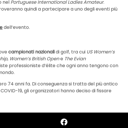
o nel
Portuguese International Ladies Amateur
.
troveranno quindi a partecipare a uno degli eventi più
le
dell’evento.
ove
campionati nazionali
di golf, tra cui
US Women’s
hip
,
Women’s British Open
e
The Evian
lfiste professioniste d’élite che ogni anno tengono con
l mondo.
ero 74 anni fa. Di conseguenza si tratta del più antico
 COVID-19, gli organizzatori hanno deciso di fissare