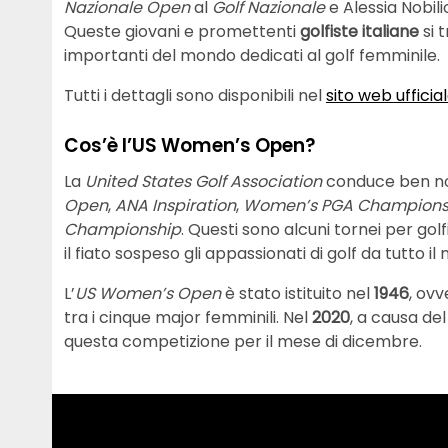
Nazionale Open
al
Golf Nazionale
e Alessia Nobili
Queste giovani e promettenti
golfiste italiane
si 
importanti del mondo dedicati al golf femminile.
Tutti i dettagli sono disponibili nel
sito web ufficia
Cos’è l’US Women’s Open?
La
United States Golf Association
conduce ben n
Open
,
ANA Inspiration
,
Women’s PGA Champions
Championship
. Questi sono alcuni tornei per go
il fiato sospeso gli appassionati di golf da tutto i
L’
US Women’s Open
è stato istituito nel
1946
, ovv
tra i cinque major femminili. Nel
2020
, a causa del
questa competizione per il mese di dicembre.