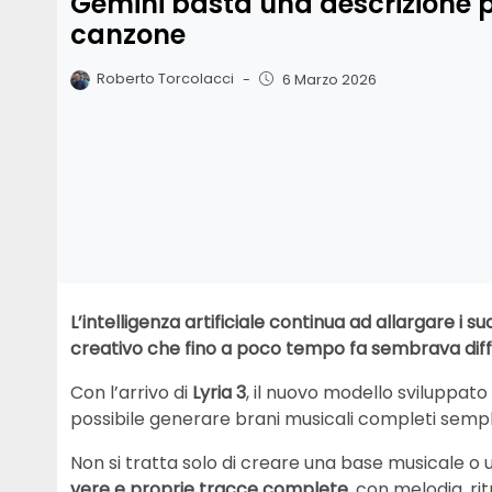
Gemini basta una descrizione 
canzone
Roberto Torcolacci
-
6 Marzo 2026
L’intelligenza artificiale continua ad allargare i su
creativo che fino a poco tempo fa sembrava diffi
Con l’arrivo di
Lyria 3
, il nuovo modello sviluppato
possibile generare brani musicali completi sempl
Non si tratta solo di creare una base musicale o 
vere e proprie tracce complete
, con melodia, r