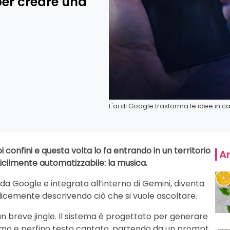
per creare una
L'ai di Google trasforma le idee in c
oi confini e questa volta lo fa entrando in un territorio
Ar
cilmente automatizzabile: la musica.
 da Google e integrato all’interno di Gemini, diventa
icemente descrivendo ciò che si vuole ascoltare.
un breve jingle. Il sistema è progettato per generare
itmo e perfino testo cantato, partendo da un prompt