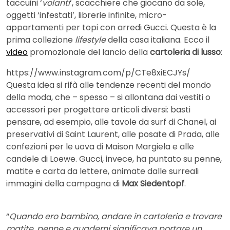
taccuini ‘
volanti
‘, scacchiere che giocano da sole,
oggetti ‘infestati’, librerie infinite, micro-
appartamenti per topi con arredi Gucci. Questa è la
prima collezione
lifestyle
della casa italiana. Ecco il
video
promozionale del lancio della
cartoleria di lusso
:
https://www.instagram.com/p/CTe8xiECJYs/
Questa idea si rifà alle tendenze recenti del mondo
della moda, che – spesso – si allontana dai vestiti o
accessori per progettare articoli diversi: basti
pensare, ad esempio, alle tavole da surf di Chanel, ai
preservativi di Saint Laurent, alle posate di Prada, alle
confezioni per le uova di Maison Margiela e alle
candele di Loewe. Gucci, invece, ha puntato su penne,
matite e carta da lettere, animate dalle surreali
immagini della campagna di
Max Siedentopf
.
“
Quando ero bambino, andare in cartoleria e trovare
matite, penne e quaderni significava portare un