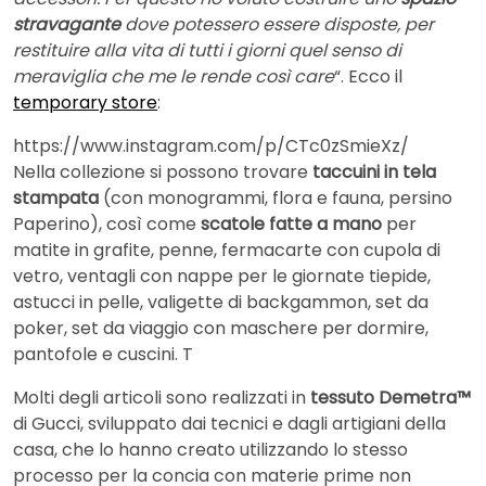
stravagante
dove potessero essere disposte, per
restituire alla vita di tutti i giorni quel senso di
meraviglia che me le rende così care
“. Ecco il
temporary store
:
https://www.instagram.com/p/CTc0zSmieXz/
Nella collezione si possono trovare
taccuini in tela
stampata
(con monogrammi, flora e fauna, persino
Paperino), così come
scatole fatte a mano
per
matite in grafite, penne, fermacarte con cupola di
vetro, ventagli con nappe per le giornate tiepide,
astucci in pelle, valigette di backgammon, set da
poker, set da viaggio con maschere per dormire,
pantofole e cuscini. T
Molti degli articoli sono realizzati in
tessuto
Demetra™
di Gucci, sviluppato dai tecnici e dagli artigiani della
casa, che lo hanno creato utilizzando lo stesso
processo per la concia con materie prime non