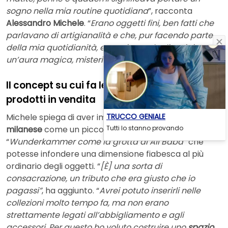
sogno nella mia routine quotidiana
”, racconta
Alessandro Michele
. “
Erano oggetti fini, ben fatti che
parlavano di artigianalità e che, pur facendo parte
della mia quotidianità, erano in grado di sprigionare
un’aura magica, misteriosa e meravigliosa
“.
Il concept su cui fa leva la boutique e i
prodotti in vendita
TRUCCO GENIALE
Michele spiega di aver immaginato la
boutique
Tutti lo stanno provando
milanese
come un piccolo angolo delle curiosità, una
“
Wunderkammer come la grotta di Alì Babà
” che
potesse infondere una dimensione fiabesca al più
ordinario degli oggetti. “
[È] una sorta di
consacrazione, un tributo che era giusto che io
pagassi”
, ha aggiunto. “
Avrei potuto inserirli nelle
collezioni molto tempo fa, ma non erano
strettamente legati all’abbigliamento e agli
accessori. Per questo ho voluto costruire uno
spazio