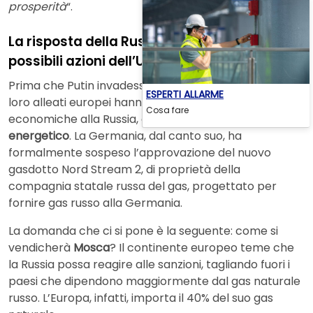
prosperità
“.
La risposta della Russia alle sanzioni e le
possibili azioni dell’UE
Prima che Putin invadesse l’Ucraina, gli Stati Uniti e i
ESPERTI ALLARME
loro alleati europei hanno annunciato severe sanzioni
Cosa fare
economiche alla Russia, compreso il
settore
energetico
. La Germania, dal canto suo, ha
formalmente sospeso l’approvazione del nuovo
gasdotto Nord Stream 2, di proprietà della
compagnia statale russa del gas, progettato per
fornire gas russo alla Germania.
La domanda che ci si pone è la seguente: come si
vendicherà
Mosca
? Il continente europeo teme che
la Russia possa reagire alle sanzioni, tagliando fuori i
paesi che dipendono maggiormente dal gas naturale
russo. L’Europa, infatti, importa il 40% del suo gas