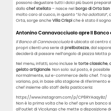
possono degustare tutti i dolci più buoni preparati
dallo
chef stellato
– nasce nel
borgo di Orta San 
molto caro al cuoco, in quanto “
lo ha adottato
“,
Orta, sorge anche
Villa Crispi
che è stato il sogno
Antonino Cannavacciuolo apre Il Banco a
Il Banco di Cannavacciuolo
è ubicato al centro d
propri clienti una serie di
prelibatezze
, dal sapor
deciderà di passare nell’angolo di piazza Motta pe
Nel menu, infatti, sono incluse le
torte classiche
,
gelato artigianale
. Non solo: sul posto, è possibi
normalmente, sul e-commerce dello chef. Tra que
variano, poi, in base alla stagione di riferimento
chef insieme allo staff della pasticceria:
https://www.instagram.com/p/CP8RYAaqyBz/
Non è la prima volta che lo chef apre un banco sim
all’outlet di Vicolungo che mette a disposizione de