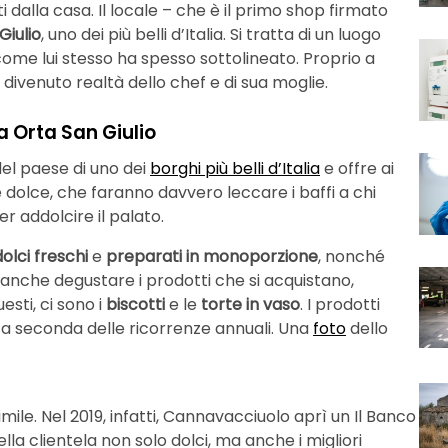
 dalla casa. Il locale – che è il primo shop firmato
Giulio
, uno dei più belli d’Italia. Si tratta di un luogo
 come lui stesso ha spesso sottolineato. Proprio a
 divenuto realtà dello chef e di sua moglie.
 Orta San Giulio
el paese di uno dei
borghi più belli d’Italia
e offre ai
e dolce, che faranno davvero leccare i baffi a chi
r addolcire il palato.
dolci freschi
e
preparati in monoporzione
, nonché
le anche degustare i prodotti che si acquistano,
sti, ci sono i
biscotti
e le
torte in vaso
. I prodotti
 e a seconda delle ricorrenze annuali. Una
foto
dello
ile. Nel 2019, infatti, Cannavacciuolo aprì un Il Banco
lla clientela non solo dolci, ma anche i migliori