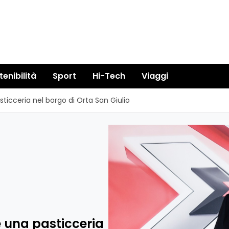
tenibilità
Sport
Hi-Tech
Viaggi
icceria nel borgo di Orta San Giulio
 una pasticceria