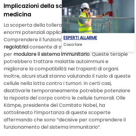
Implicazioni della scoperta per il futuro della
medicina
La scoperta della tolleranza immunitaria periferica ha
enormi potenziali applicazioni pratiche.
ESPERTI ALLARME
Comprendere il funzionamento delle
cellule T
Cosa fare
regolatrici
consente di sviluppare terapie innovative
per
modulare il sistema immunitario
. Queste terapie
potrebbero trattare malattie autoimmuni e
migliorare la compatibilità nei trapianti di organi.
Inoltre, alcuni studi stanno valutando il ruolo di queste
cellule nella lotta contro i tumori. In certi casi,
disattivarle temporaneamente potrebbe potenziare
la risposta del corpo contro le cellule tumorali. Olle
Kämpe, presidente del Comitato Nobel, ha
sottolineato l’importanza di queste scoperte
affermando che sono “decisive per comprendere il
funzionamento del sistema immunitario”.