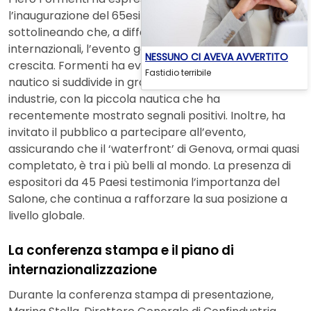
l’inaugurazione del 65esimo Salone Nautico di Genova,
sottolineando che, a differenza di altre realtà
internazionali, l’evento genovese è in continua
NESSUNO CI AVEVA AVVERTITO
crescita. Formenti ha evidenziato che il mercato
Fastidio terribile
nautico si suddivide in grandi, medie e piccole
industrie, con la piccola nautica che ha
recentemente mostrato segnali positivi. Inoltre, ha
invitato il pubblico a partecipare all’evento,
assicurando che il ‘waterfront’ di Genova, ormai quasi
completato, è tra i più belli al mondo. La presenza di
espositori da 45 Paesi testimonia l’importanza del
Salone, che continua a rafforzare la sua posizione a
livello globale.
La conferenza stampa e il piano di
internazionalizzazione
Durante la conferenza stampa di presentazione,