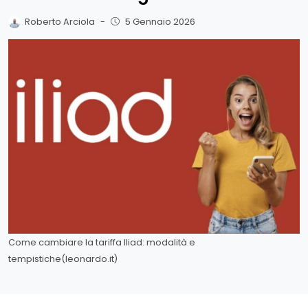
Roberto Arciola
-
5 Gennaio 2026
Come cambiare la tariffa Iliad: modalità e
tempistiche(leonardo.it)