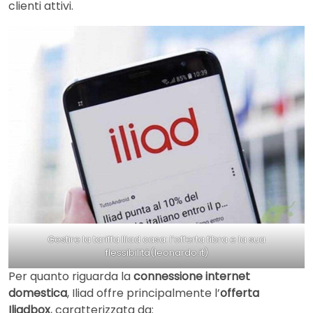
clienti attivi.
Gestire la tariffa Iliad casa: l’offerta fibra e la sua
flessibilità(leonardo.it)
Per quanto riguarda la
connessione internet
domestica
, Iliad offre principalmente l’
offerta
Iliadbox
, caratterizzata da: