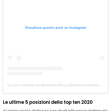
Visualizza questo post su Instagram
Un post condiviso da Benedetta Rossi (@fattoincasadabenedetta)
Le ultime 5 posizioni della top ten 2020
Al sesto posto della top ten degli influencer italiani più