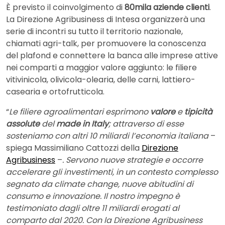
È previsto il coinvolgimento di
80mila aziende clienti
.
La Direzione Agribusiness di Intesa organizzerà una
serie di incontri su tutto il territorio nazionale,
chiamati agri-talk, per promuovere la conoscenza
del plafond e connettere la banca alle imprese attive
nei comparti a maggior valore aggiunto: le filiere
vitivinicola, olivicola-olearia, delle carni, lattiero-
casearia e ortofrutticola.
“
Le filiere agroalimentari esprimono
valore
e
tipicità
assolute
del
made in Italy
; attraverso di esse
sosteniamo con altri 10 miliardi l’economia italiana
–
spiega Massimiliano Cattozzi della
Direzione
Agribusiness
–
. Servono nuove strategie e occorre
accelerare gli investimenti, in un contesto complesso
segnato da climate change, nuove abitudini di
consumo e innovazione. Il nostro impegno è
testimoniato dagli oltre 11 miliardi erogati al
comparto dal 2020. Con la Direzione Agribusiness