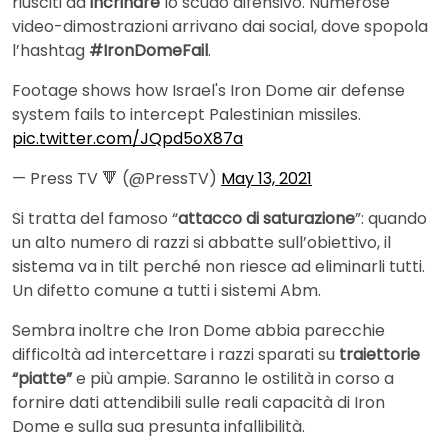
riusciti ad
incrinare
lo scudo difensivo. Numerose
video-dimostrazioni arrivano dai social, dove spopola
l’hashtag
#IronDomeFail
.
Footage shows how Israel's Iron Dome air defense
system fails to intercept Palestinian missiles.
pic.twitter.com/JQpd5oX87a
— Press TV 🔻 (@PressTV)
May 13, 2021
Si tratta del famoso “
attacco di saturazione
”: quando
un alto numero di razzi si abbatte sull’obiettivo, il
sistema va in tilt perché non riesce ad eliminarli tutti.
Un difetto comune a tutti i sistemi Abm.
Sembra inoltre che Iron Dome abbia parecchie
difficoltà ad intercettare i razzi sparati su
traiettorie
“piatte”
e più ampie. Saranno le ostilità in corso a
fornire dati attendibili sulle reali capacità di Iron
Dome e sulla sua presunta infallibilità.