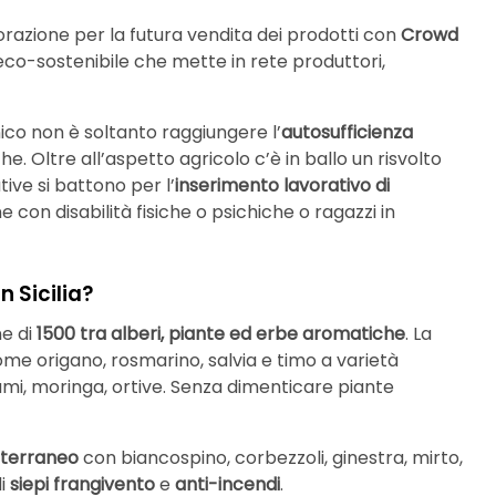
orazione per la futura vendita dei prodotti con
Crowd
eco-sostenibile che mette in rete produttori,
nico non è soltanto raggiungere l’
autosufficienza
he. Oltre all’aspetto agricolo c’è in ballo un risvolto
ve si battono per l’
inserimento lavorativo di
con disabilità fisiche o psichiche o ragazzi in
n Sicilia?
ne di
1500 tra alberi, piante ed erbe aromatiche
. La
ome origano, rosmarino, salvia e timo a varietà
grumi, moringa, ortive. Senza dimenticare piante
iterraneo
con biancospino, corbezzoli, ginestra, mirto,
di
siepi frangivento
e
anti-incendi
.