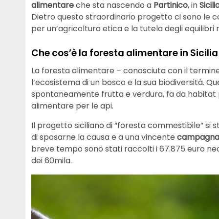
alimentare
che sta nascendo a
Partinico
, in
Sicili
Dietro questo straordinario progetto ci sono le 
per un’agricoltura etica e la tutela degli equilibri n
Che cos’è la foresta alimentare in Sicilia
La foresta alimentare – conosciuta con il termine
l’ecosistema di un bosco e la sua biodiversità. Q
spontaneamente frutta e verdura, fa da habitat p
alimentare per le api.
Il progetto siciliano di “foresta commestibile” si s
di sposarne la causa e a una vincente
campagna 
breve tempo sono stati raccolti i 67.875 euro necess
dei 60mila.