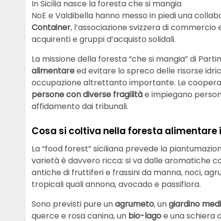
In Sicilia nasce la foresta che si mangia
NoE e Valdibella hanno messo in piedi una collab
Container
, l’associazione svizzera di commercio 
acquirenti e gruppi d’acquisto solidali.
La missione della foresta “che si mangia” di Parti
alimentare
ed evitare lo spreco delle risorse idric
occupazione altrettanto importante. Le cooperati
persone con diverse fragilità
e impiegano persone 
affidamento dai tribunali.
Cosa si coltiva nella foresta alimentare i
La “food forest” siciliana prevede la piantumazio
varietà è davvero ricca: si va dalle aromatiche c
antiche di fruttiferi e frassini da manna, noci, a
tropicali quali annona, avocado e passiflora.
Sono previsti pure un
agrumeto
, un
giardino med
querce e rosa canina, un
bio-lago
e una schiera 