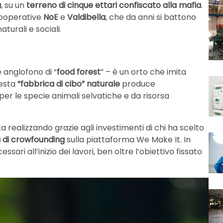
a
, su un
terreno di cinque ettari confiscato alla mafia
.
cooperative
NoE
e
Valdibella
, che da anni si battono
aturali e sociali.
 anglofono di “
food forest
” – è un orto che imita
uesta
“fabbrica di cibo” naturale
produce
er le specie animali selvatiche e da risorsa
ta realizzando grazie agli investimenti di chi ha scelto
di crowfounding
sulla piattaforma We Make It. In
ari all’inizio dei lavori, ben oltre l’obiettivo fissato