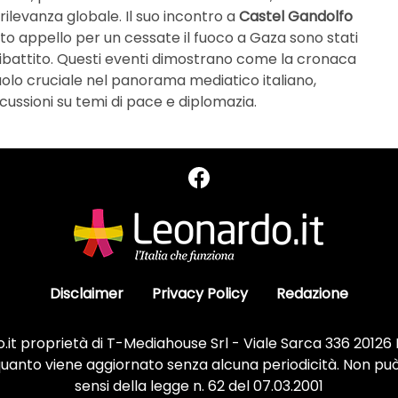
ilevanza globale. Il suo incontro a
Castel Gandolfo
ato appello per un cessate il fuoco a Gaza sono stati
battito. Questi eventi dimostrano come la cronaca
 ruolo cruciale nel panorama mediatico italiano,
cussioni su temi di pace e diplomazia.
Disclaimer
Privacy Policy
Redazione
it proprietà di T-Mediahouse Srl - Viale Sarca 336 20126
 quanto viene aggiornato senza alcuna periodicità. Non può
sensi della legge n. 62 del 07.03.2001