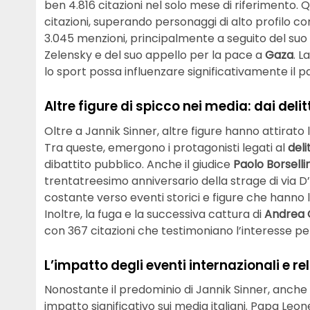
ben 4.816 citazioni nel solo mese di riferimento. Q
citazioni, superando personaggi di alto profilo 
3.045 menzioni, principalmente a seguito del suo
Zelensky e del suo appello per la pace a
Gaza
. L
lo sport possa influenzare significativamente il
Altre figure di spicco nei media: dai deli
Oltre a Jannik Sinner, altre figure hanno attirato 
Tra queste, emergono i protagonisti legati al
deli
dibattito pubblico. Anche il giudice
Paolo Borselli
trentatreesimo anniversario della strage di via D’
costante verso eventi storici e figure che hanno la
Inoltre, la fuga e la successiva cattura di
Andrea C
con 367 citazioni che testimoniano l’interesse per
L’impatto degli eventi internazionali e rel
Nonostante il predominio di Jannik Sinner, anche e
impatto significativo sui media italiani. Papa Leon