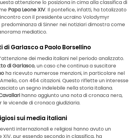
uesta attenzione lo posiziona in cima alla classifica di
come
Papa Leone XIV
. Il pontefice, infatti, ha totalizzato
 incontro con il presidente ucraino Volodymyr
a predominanza di Sinner nei notiziari dimostra come
 panorama mediatico.
tti di Garlasco a Paolo Borsellino
l’attenzione dei media italiani nel periodo analizzato.
tto di Garlasco
, un caso che continua a suscitare
no
ha ricevuto numerose menzioni, in particolare nel
Amelio, con 464 citazioni. Questo riflette un interesse
sciato un segno indelebile nella storia italiana.
avallari
hanno aggiunto una nota di cronaca nera,
 le vicende di cronaca giudiziaria.
igiosi sui media italiani
venti internazionali e religiosi hanno avuto un
e XIV, pur essendo secondo in classifica, ha