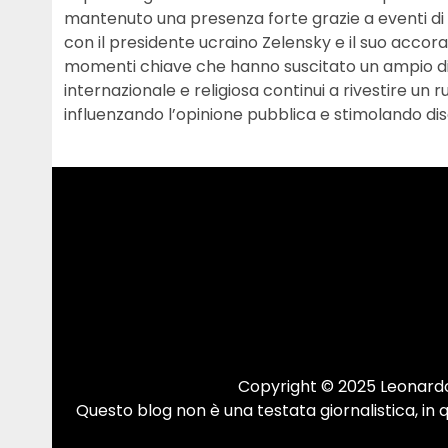
mantenuto una presenza forte grazie a eventi di r
con il presidente ucraino Zelensky e il suo accor
momenti chiave che hanno suscitato un ampio di
internazionale e religiosa continui a rivestire un
influenzando l’opinione pubblica e stimolando dis
Copyright © 2025 Leonardo.
Questo blog non è una testata giornalistica, in