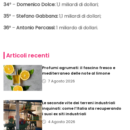
34
° –
Domenico Dolce:
1,1 miliardi di dollari;
35
° –
Stefano Gabbana:
1,1 miliardi di dollari;
36
° –
Antonio Percassi:
1 miliardo di dollari.
Articoli recenti
Profumi agrumati: il fascino fresco e
mediterraneo delle note al limone
7 Agosto 2026
Le seconde vite dei terreni industriali
inquinati: come l’Italia sta recuperando
i suoi ex siti industriali
4 Agosto 2026