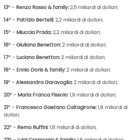
13
° –
Renzo Rosso & family:
2,5 miliardi di dollari;
14
° –
Patrizio Bertelli:
2,2 miliardi di dollari;
15
° –
Miuccia Prada:
2,2 miliardi di dollari;
16
° –
Giuliana Benetton:
2 miliardi di dollari;
17
° –
Luciano Benetton:
2 miliardi di dollari;
18
° –
Ennio Doris & family:
2 miliardi di dollari;
19
° –
Alessandra Garavoglia:
2 miliardi di dollari;
20
° –
Maria Franca Fissolo:
1,9 miliardi di dollari;
21
° –
Francesco Gaetano Caltagirone:
1,8 miliardi di
dollari;
22
° –
Remo Ruffini:
1,8 miliardi di dollari;
23
° –
Luigi Cremonini & family:
1,6 miliardi di dollari;