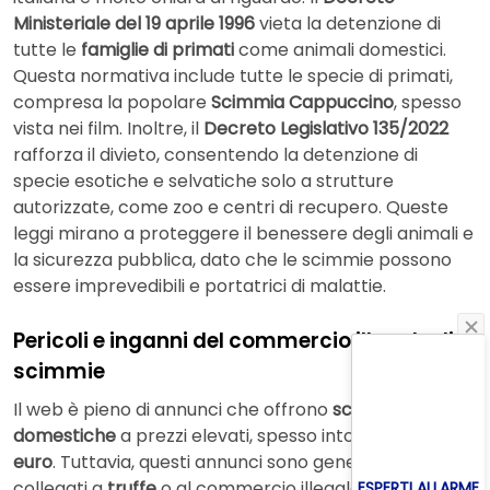
Ministeriale del 19 aprile 1996
vieta la detenzione di
tutte le
famiglie di primati
come animali domestici.
Questa normativa include tutte le specie di primati,
compresa la popolare
Scimmia Cappuccino
, spesso
vista nei film. Inoltre, il
Decreto Legislativo 135/2022
rafforza il divieto, consentendo la detenzione di
specie esotiche e selvatiche solo a strutture
autorizzate, come zoo e centri di recupero. Queste
leggi mirano a proteggere il benessere degli animali e
la sicurezza pubblica, dato che le scimmie possono
essere imprevedibili e portatrici di malattie.
Pericoli e inganni del commercio illegale di
scimmie
Il web è pieno di annunci che offrono
scimmie
domestiche
a prezzi elevati, spesso intorno ai
3.000
euro
. Tuttavia, questi annunci sono generalmente
collegati a
truffe
o al commercio illegale. Acquistare
ESPERTI ALLARME