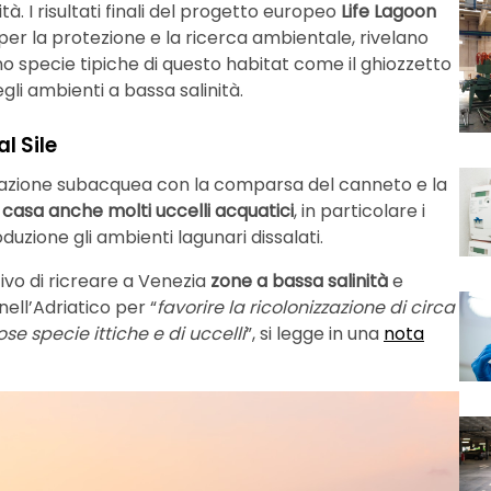
à. I risultati finali del progetto europeo
Life Lagoon
e per la protezione e la ricerca ambientale, rivelano
no specie tipiche di questo habitat come il ghiozzetto
egli ambienti a bassa salinità.
l Sile
etazione subacquea con la comparsa del canneto e la
 casa anche molti uccelli acquatici
, in particolare i
duzione gli ambienti lagunari dissalati.
tivo di ricreare a Venezia
zone a bassa salinità
e
ell’Adriatico per “
favorire la ricolonizzazione di circa
se specie ittiche e di uccelli
”, si legge in una
nota