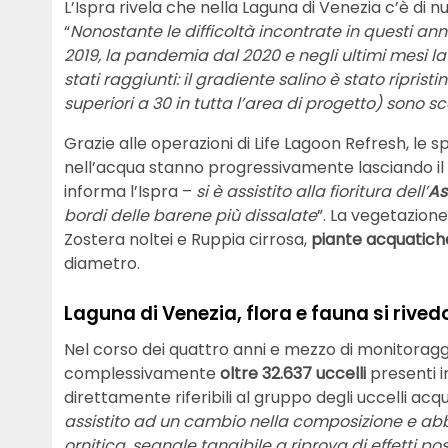
L’Ispra rivela che nella Laguna di Venezia c’è di
“
Nonostante le difficoltà incontrate in questi a
2019, la pandemia dal 2020 e negli ultimi mesi la
stati raggiunti: il gradiente salino è stato ripristi
superiori a 30 in tutta l’area di progetto) sono s
Grazie alle operazioni di Life Lagoon Refresh, le s
nell’acqua stanno progressivamente lasciando il 
informa l’Ispra –
si è assistito alla fioritura dell’
As
bordi delle barene più dissalate
”. La vegetazione
Zostera noltei e Ruppia cirrosa,
piante acquatic
diametro.
Laguna di Venezia, flora e fauna si rive
Nel corso dei quattro anni e mezzo di monitoragg
complessivamente
oltre 32.637 uccelli
presenti 
direttamente riferibili al gruppo degli uccelli acqua
assistito ad un cambio nella composizione e abb
ornitica, segnale tangibile a riprova di effetti p