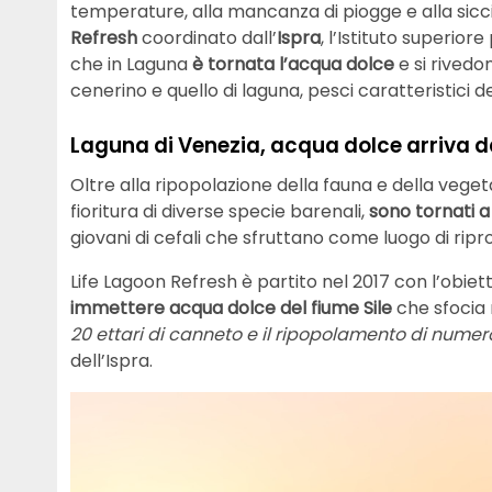
temperature, alla mancanza di piogge e alla siccit
Refresh
coordinato dall’
Ispra
, l’Istituto superior
che in Laguna
è tornata l’acqua dolce
e si rivedo
cenerino e quello di laguna, pesci caratteristici d
Laguna di Venezia, acqua dolce arriva da
Oltre alla ripopolazione della fauna e della veg
fioritura di diverse specie barenali,
sono tornati a
giovani di cefali che sfruttano come luogo di ripro
Life Lagoon Refresh è partito nel 2017 con l’obiet
immettere acqua dolce del fiume Sile
che sfocia n
20 ettari di canneto e il ripopolamento di numero
dell’Ispra.