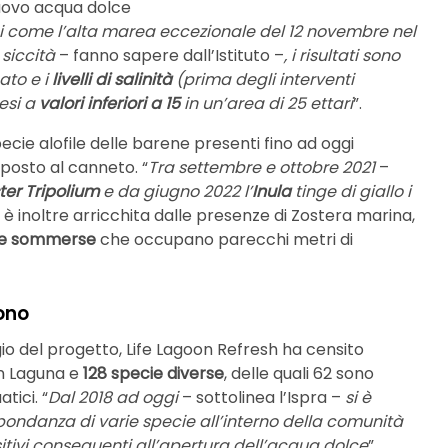
 nuovo acqua dolce
nni come l’alta marea eccezionale del 12 novembre nel
 siccità
– fanno sapere dall’Istituto –
, i risultati sono
nato e i
livelli di salinità
(prima degli interventi
cesi a
valori inferiori a 15
in un’area di 25 ettari
”.
pecie alofile delle barene presenti fino ad oggi
posto al canneto. “
Tra settembre e ottobre 2021
–
ter Tripolium
e da giugno 2022 l’
Inula
tinge di giallo i
 è inoltre arricchita dalle presenze di Zostera marina,
he sommerse
che occupano parecchi metri di
dono
io del progetto, Life Lagoon Refresh ha censito
in Laguna e
128 specie diverse
, delle quali 62 sono
tici. “
Dal 2018 ad oggi
– sottolinea l’Ispra –
si è
ondanza di varie specie all’interno della comunità
ositivi conseguenti all’apertura dell’acqua dolce
”.