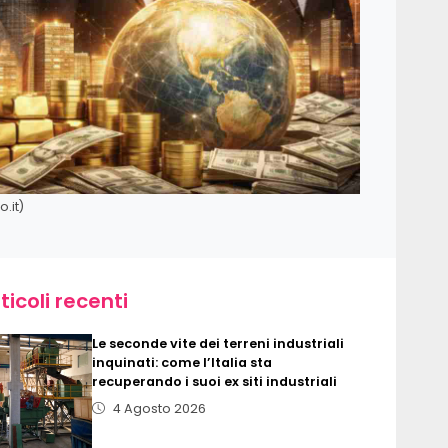
.it)
ticoli recenti
Le seconde vite dei terreni industriali
inquinati: come l’Italia sta
recuperando i suoi ex siti industriali
4 Agosto 2026