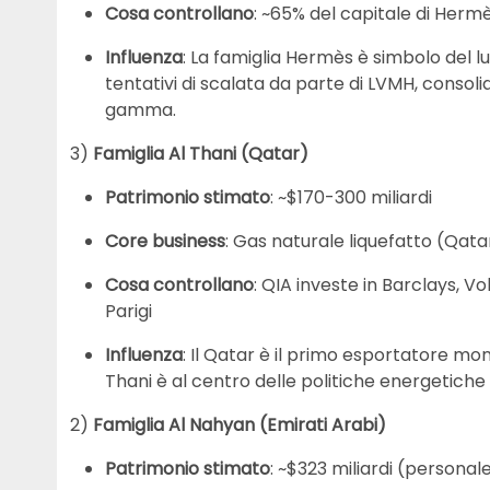
Cosa controllano
: ~65% del capitale di Hermès
Influenza
: La famiglia Hermès è simbolo del l
tentativi di scalata da parte di LVMH, consoli
gamma.
3)
Famiglia Al Thani (Qatar)
Patrimonio stimato
: ~$170-300 miliardi
Core business
: Gas naturale liquefatto (Qat
Cosa controllano
: QIA investe in Barclays, V
Parigi
Influenza
: Il Qatar è il primo esportatore mon
Thani è al centro delle politiche energetiche e
2)
Famiglia Al Nahyan (Emirati Arabi)
Patrimonio stimato
: ~$323 miliardi (personale