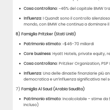
Cosa controllano
: ~46% del capitale BMW tr
Influenza
: I Quandt sono il controllo silenzios
mondo, con BMW che continua a dominare il m
8) Famiglia Pritzker (Stati Uniti)
Patrimonio stimato
: ~$46-70 miliardi
Core business
: Hyatt Hotels, private equity, r
Cosa controllano
: Pritzker Organization, PSP
Influenza
: Una delle dinastie finanziarie più a
democratica e un’influenza significativa nel 
7)
Famiglia Al Saud (Arabia Saudita)
Patrimonio stimato
: Incalcolabile – stime da
incluso)