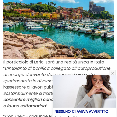
Il porticciolo di Lerici sarà una realtà unica in Italia
“
L’impianto di bonifica collegato all’autoproduzione
di energia derivante dai pannelli è già stato
sperimentato in diverse situazioni in Italia
– fa sapere
l’assessore ai lavori pubblici di Lerici, Marco Russo –
.
Sostanzialmente si tratta di
riossigenare l’acqua per
consentire migliori condizioni allo sviluppo della flora
e fauna sottomarina
”.
NESSUNO CI AVEVA AVVERTITO
“
Con Enea
– aggiunge Russo –
stiamo ragionando