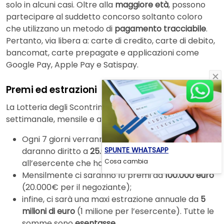
solo in alcuni casi. Oltre alla
maggiore età
, possono
partecipare al suddetto concorso soltanto coloro
che utilizzano un metodo di
pagamento tracciabile
.
Pertanto, via libera a: carte di credito, carte di debito,
bancomat, carte prepagate e applicazioni come
Google Pay, Apple Pay e Satispay.
Premi ed estrazioni
La Lotteria degli Scontrini prevede estrazioni su base
settimanale, mensile e annuale.
Ogni 7 giorni verranno estratti
15 biglietti che
SPUNTE WHATSAPP
daranno diritto a
25.000 euro
(5.000€ destinati
Cosa cambia
all’esercente che ha emesso quello scontrino).
Mensilmente ci saranno 10 premi da
100.000 euro
(20.000€ per il negoziante);
infine, ci sarà una maxi estrazione annuale da
5
milioni di euro
(1 milione per l’esercente). Tutte le
somme sono
esentasse
.