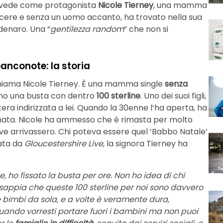
e vede come protagonista
Nicole Tierney
, una mamma
crescere e senza un uomo accanto, ha trovato nella sua
denaro. Una “
gentilezza random
” che non si
anconote: la storia
i chiama Nicole Tierney. È una mamma single
senza
dono una busta con dentro
100 sterline
. Uno dei suoi figli,
era indirizzata a lei. Quando la 30enne l’ha aperta, ha
rnata. Nicole ha ammesso che è rimasta per molto
dove arrivassero. Chi poteva essere quel ‘Babbo Natale’
tata da
Gloucestershire Live
, la signora Tierney ha
 ho fissato la busta per ore. Non ho idea di chi
 sappia che queste 100 sterline per noi sono davvero
imbi da sola, e a volte è veramente dura,
ando vorresti portare fuori i bambini ma non puoi