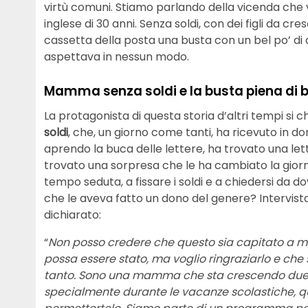
virtù comuni. Stiamo parlando della vicenda ch
inglese di 30 anni. Senza soldi, con dei figli da 
cassetta della posta una busta con un bel po’ di 
aspettava in nessun modo.
Mamma senza soldi e la busta piena di b
La protagonista di questa storia d’altri tempi s
soldi
, che, un giorno come tanti, ha ricevuto in 
aprendo la buca delle lettere, ha trovato una lett
trovato una sorpresa che le ha cambiato la gio
tempo seduta, a fissare i soldi e a chiedersi da 
che le aveva fatto un dono del genere? Intervis
dichiarato:
“
Non posso credere che questo sia capitato a me,
possa essere stato, ma voglio ringraziarlo e che
tanto. Sono una mamma che sta crescendo due b
specialmente durante le vacanze scolastiche, qu