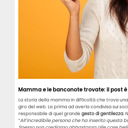
Mamma e le banconote trovate: il post è 
La storia della mamma in difficoltà che trova un
giro del web. La prima ad averla condivisa sui socia
responsabile di quel grande
gesto di gentilezza
. 
“
All’incredibile persona che ha inserito questa 
Spesso non crediamo abbastanza alle cose bell