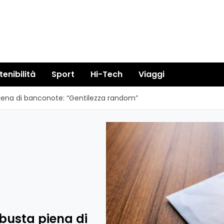
tenibilità
Sport
Hi-Tech
Viaggi
ena di banconote: “Gentilezza random”
busta piena di