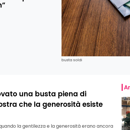
m”
busta soldi
Ar
vato una busta piena di
stra che la generosità esiste
uando la gentilezza e la generosità erano ancora