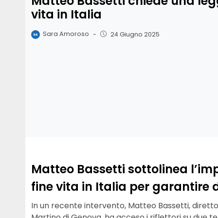
Matteo Bassetti chiede una legg
vita in Italia
Sara Amoroso
-
24 Giugno 2025
Matteo Bassetti sottolinea l’i
fine vita in Italia per garantire
In un recente intervento, Matteo Bassetti, diretto
Martino di Genova, ha acceso i riflettori su due te