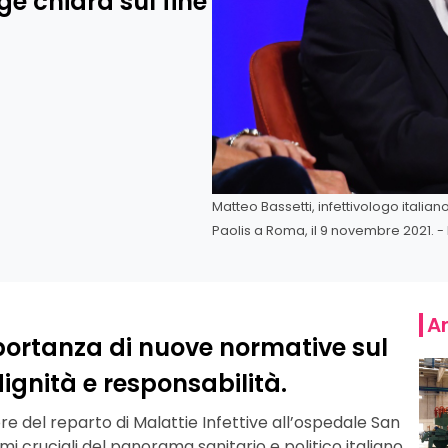
e chiara sul fine
Matteo Bassetti, infettivologo italia
Paolis a Roma, il 9 novembre 2021. - 
Ar
mportanza di nuove normative sul
 dignità e responsabilità.
re del reparto di Malattie Infettive all’ospedale San
mi cruciali del panorama sanitario e politico italiano.