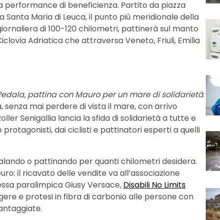
ita performance di beneficienza. Partito da piazza
à a Santa Maria di Leuca, il punto più meridionale della
giornaliera di 100-120 chilometri, pattinerà sul manto
 Ciclovia Adriatica che attraversa Veneto, Friuli, Emilia
edala, pattina con Mauro per un mare di solidarietà
.
, senza mai perdere di vista il mare, con arrivo
ler Senigallia lancia la sfida di solidarietà a tutte e
rotagonisti, dai ciclisti e pattinatori esperti a quelli
alando o pattinando per quanti chilometri desidera.
uro: il ricavato delle vendite va all’associazione
nessa paralimpica Giusy Versace,
Disabili No Limits
gere e protesi in fibra di carbonio alle persone con
antaggiate.