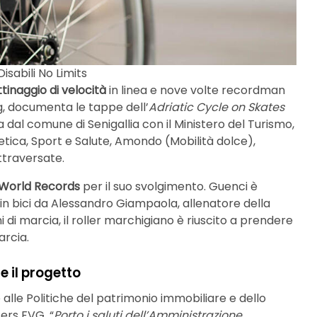
isabili No Limits
tinaggio di velocità
in linea e nove volte recordman
g, documenta le tappe dell’
Adriatic Cycle on Skates
ta dal comune di Senigallia con il Ministero del Turismo,
getica, Sport e Salute, Amondo (Mobilità dolce),
attraversate.
 World Records
per il suo svolgimento. Guenci è
 in bici da Alessandro Giampaola, allenatore della
 di marcia, il roller marchigiano è riuscito a prendere
arcia.
 il progetto
 alle Politiche del patrimonio immobiliare e dello
ters FVG. “
Porto i saluti dell’Amministrazione