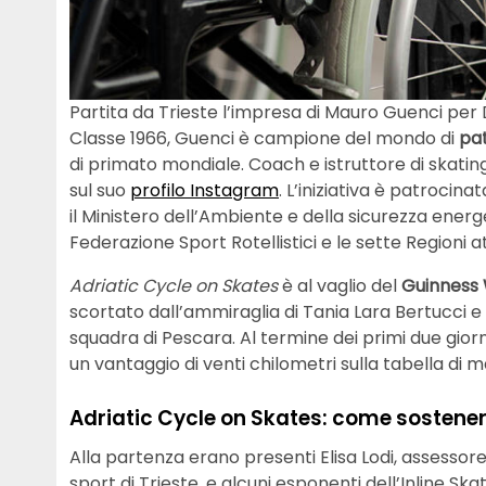
Partita da Trieste l’impresa di Mauro Guenci per D
Classe 1966, Guenci è campione del mondo di
pat
di primato mondiale. Coach e istruttore di skatin
sul suo
profilo Instagram
. L’iniziativa è patrocina
il Ministero dell’Ambiente e della sicurezza ener
Federazione Sport Rotellistici e le sette Regioni 
Adriatic Cycle on Skates
è al vaglio del
Guinness
scortato dall’ammiraglia di Tania Lara Bertucci e
squadra di Pescara. Al termine dei primi due giorni
un vantaggio di venti chilometri sulla tabella di m
Adriatic Cycle on Skates: come sostenere
Alla partenza erano presenti Elisa Lodi, assessore
sport di Trieste, e alcuni esponenti dell’Inline Ska