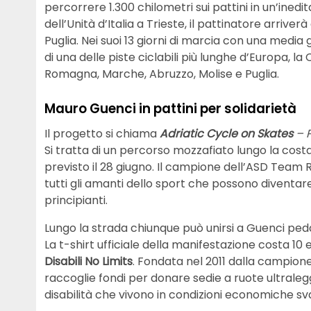
percorrere 1.300 chilometri sui pattini in un’ined
dell’Unità d’Italia a Trieste, il pattinatore arriver
Puglia. Nei suoi 13 giorni di marcia con una media 
di una delle piste ciclabili più lunghe d’Europa, la
Romagna, Marche, Abruzzo, Molise e Puglia.
Mauro Guenci in pattini per solidarietà
Il progetto si chiama
Adriatic Cycle on Skates
– P
Si tratta di un percorso mozzafiato lungo la costa
previsto il 28 giugno. Il campione dell’ASD Team Rol
tutti gli amanti dello sport che possono diventare p
principianti.
Lungo la strada chiunque può unirsi a Guenci ped
La t-shirt ufficiale della manifestazione costa 10 e
Disabili No Limits
. Fondata nel 2011 dalla campio
raccoglie fondi per donare sedie a ruote ultraleg
disabilità che vivono in condizioni economiche sv