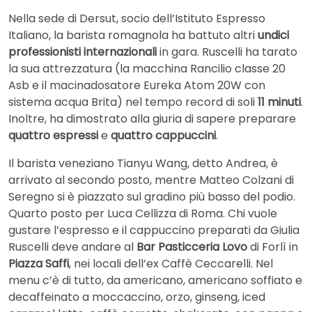
Nella sede di Dersut, socio dell’Istituto Espresso
Italiano, la barista romagnola ha battuto altri
undici
professionisti
internazionali
in gara. Ruscelli ha tarato
la sua attrezzatura (la macchina Rancilio classe 20
Asb e il macinadosatore Eureka Atom 20W con
sistema acqua Brita) nel tempo record di soli
11 minuti
.
Inoltre, ha dimostrato alla giuria di sapere preparare
quattro espressi
e
quattro cappuccini
.
Il barista veneziano Tianyu Wang, detto Andrea, è
arrivato al secondo posto, mentre Matteo Colzani di
Seregno si è piazzato sul gradino più basso del podio.
Quarto posto per Luca Cellizza di Roma. Chi vuole
gustare l’espresso e il cappuccino preparati da Giulia
Ruscelli deve andare al
Bar Pasticceria Lovo
di Forlì in
Piazza Saffi
, nei locali dell’ex Caffè Ceccarelli. Nel
menu c’è di tutto, da americano, americano soffiato e
decaffeinato a moccaccino, orzo, ginseng, iced