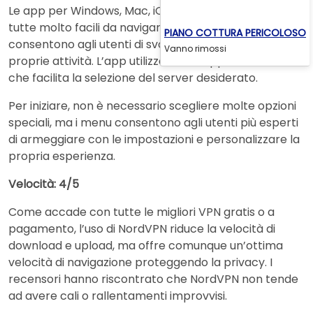
Le app per Windows, Mac, iOS e Chrome OS sono
tutte molto facili da navigare, con layout semplici che
PIANO COTTURA PERICOLOSO
consentono agli utenti di svolgere facilmente le
Vanno rimossi
proprie attività. L’app utilizza una mappa divertente
che facilita la selezione del server desiderato.
Per iniziare, non è necessario scegliere molte opzioni
speciali, ma i menu consentono agli utenti più esperti
di armeggiare con le impostazioni e personalizzare la
propria esperienza.
Velocità: 4/5
Come accade con tutte le migliori VPN gratis o a
pagamento, l’uso di NordVPN riduce la velocità di
download e upload, ma offre comunque un’ottima
velocità di navigazione proteggendo la privacy. I
recensori hanno riscontrato che NordVPN non tende
ad avere cali o rallentamenti improvvisi.