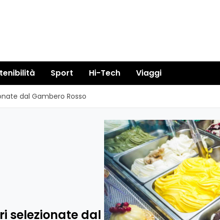
tenibilità
Sport
Hi-Tech
Viaggi
lezionate dal Gambero Rosso
ori selezionate dal