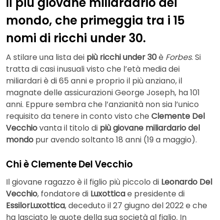
il più giovane miliardario del
mondo, che primeggia tra i 15
nomi di ricchi under 30.
A stilare una lista dei
più ricchi under 30
è
Forbes
. Si
tratta di casi inusuali visto che l’età media dei
miliardari è di 65 anni e proprio il più anziano, il
magnate delle assicurazioni George Joseph, ha 101
anni. Eppure sembra che l’anzianità non sia l’unico
requisito da tenere in conto visto che
Clemente Del
Vecchio
vanta il titolo di
più giovane miliardario del
mondo
pur avendo soltanto 18 anni (19 a maggio).
Chi è Clemente Del Vecchio
Il giovane ragazzo è il figlio più piccolo di
Leonardo Del
Vecchio
, fondatore di
Luxottica
e presidente di
EssilorLuxottica
, deceduto il 27 giugno del 2022 e che
ha lasciato le quote della sua società al figlio. In