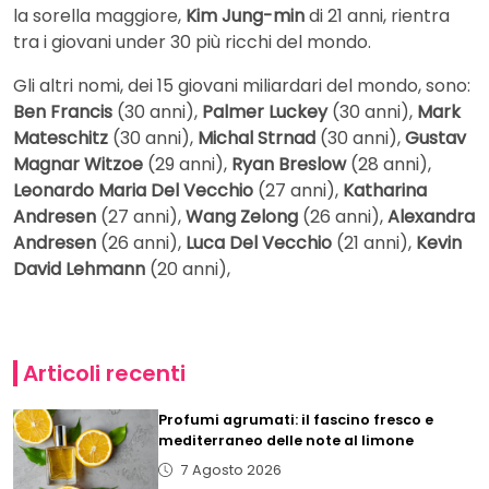
la sorella maggiore,
Kim Jung-min
di 21 anni, rientra
tra i giovani under 30 più ricchi del mondo.
Gli altri nomi, dei 15 giovani miliardari del mondo, sono:
Ben Francis
(30 anni),
Palmer Luckey
(30 anni),
Mark
Mateschitz
(30 anni),
Michal Strnad
(30 anni),
Gustav
Magnar Witzoe
(29 anni),
Ryan Breslow
(28 anni),
Leonardo Maria Del Vecchio
(27 anni),
Katharina
Andresen
(27 anni),
Wang Zelong
(26 anni),
Alexandra
Andresen
(26 anni),
Luca Del Vecchio
(21 anni),
Kevin
David Lehmann
(20 anni),
Articoli recenti
Profumi agrumati: il fascino fresco e
mediterraneo delle note al limone
7 Agosto 2026