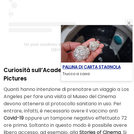
Un post condiviso da Cruz De Godoy Viagens
(@cruzdegodoy)
PALLINA DI CARTA STAGNOLA
Curiosità sull’Academy Museum of Motion
Trucco a casa
Pictures
Quanti hanno intenzione di prenotare un viaggio a Los
Angeles per fare una visita al Museo del Cinema
devono attenersi al protocollo sanitario in uso. Per
entrare, infatti, è necessario avere il vaccino anti
Covid-19
oppure un tampone negativo effettuato 72
ore prima. Soltanto in questo modo è possibile avere
libero accesso, ad esempio, alla
Stories of Cinema
. Si