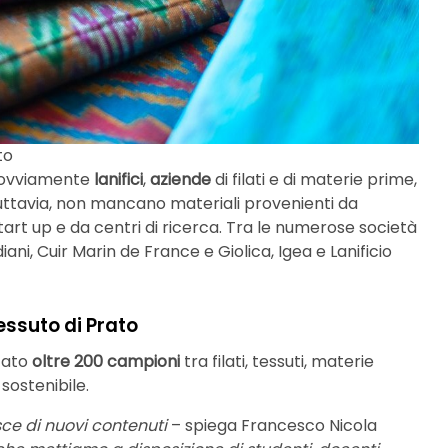
to
no ovviamente
lanifici
,
aziende
di filati e di materie prime,
o. Tuttavia, non mancano materiali provenienti da
start up e da centri di ricerca. Tra le numerose società
ni, Cuir Marin de France e Giolica, Igea e Lanificio
essuto di Prato
zzato
oltre 200 campioni
tra filati, tessuti, materie
sostenibile.
sce di nuovi contenuti
– spiega Francesco Nicola