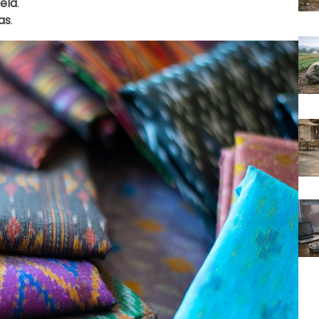
mela
.
as
.