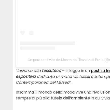
Un post condiviso da Museo del Tessuto di Prato (
“
Insieme alla
tessuteca
– si legge in un
post su I
espositiva
dedicata ai materiali tessili contempo
Contemporanea del Museo
“.
Insomma, il mondo della moda vive una rivoluzi
sempre di più alla
tutela dell’ambiente
in cui vivi