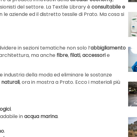
onisti del settore. La Textile Library è
consultabile e
le aziende ed il distretto tessile di Prato. Ma cosa si
videre in sezioni tematiche non solo l’
abbigliamento
 architettura, ma anche
fibre
,
filati
,
accessori
e
le industria della moda ed eliminare le sostanze
 naturali
, ora in mostra a Prato. Ecco i materiali più
ogici
.
adabile in
acqua marina
.
no
.