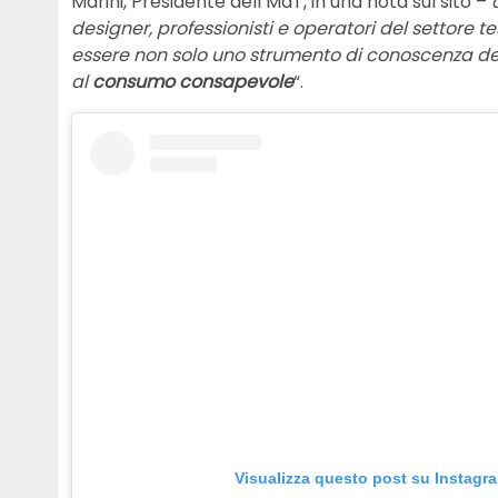
Marini, Presidente dell’MdT, in una nota sul sito –
designer, professionisti e operatori del settore 
essere non solo uno strumento di conoscenza d
al
consumo consapevole
“.
Visualizza questo post su Instagr