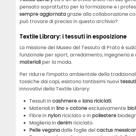
pensato soprattutto per la formazione e i professi
sempre aggiornata
grazie alla collaborazione con 
può trovare di preciso in questo archivio?
Textile Library: i tessuti in esposizione
La missione del Museo del Tessuto di Prato è suddi
funzionale per sport, arredamento, ingegneria e
materiali
per la moda.
Per ridurre l’impatto ambientale della tradiziona
tossiche dai capi, esistono tantissimi nuovi
tessuti
innovativi della Textile Library:
Tessuti in
cashmere
e
lana riciclati
.
Materiali in
lino
e
cotone
esclusivamente
biol
Fibre in
nylon
riciclato o in
poliestere
biodegr
Maglieria in
denim
riciclato.
Pelle vegana
dalle foglie del
cactus messica