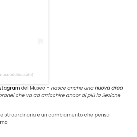
@museodeltessuto)
nstagram
del Museo –
nasce anche una
nuova area
ranei che va ad arricchire ancor di più la Sezione
one straordinaria e un cambiamento che pensa
amo.