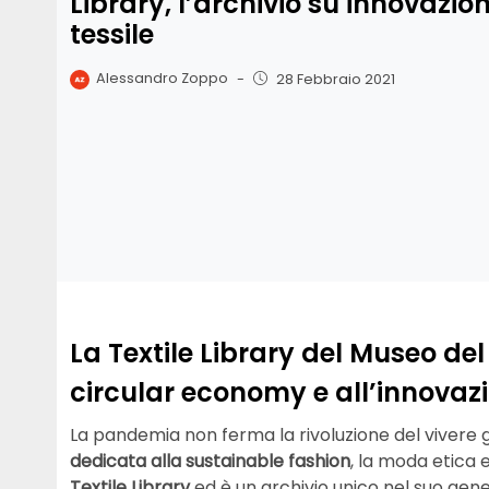
Library, l’archivio su innovazion
tessile
Alessandro Zoppo
-
28 Febbraio 2021
La Textile Library del Museo del
circular economy e all’innova
La pandemia non ferma la rivoluzione del vivere g
dedicata alla sustainable fashion
, la moda etica e
Textile Library
ed è un archivio unico nel suo gene