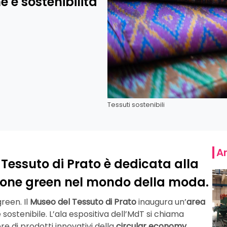
e e sostenibilità
Tessuti sostenibili
Ar
 Tessuto di Prato è dedicata alla
zione green nel mondo della moda.
reen. Il
Museo del Tessuto di Prato
inaugura un’
area
 sostenibile. L’ala espositiva dell’MdT si chiama
re di prodotti innovativi della
circular economy
,