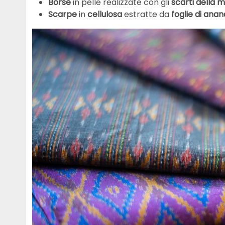
Borse
in pelle realizzate con gli
scarti della 
Scarpe
in
cellulosa
estratte da
foglie di anan