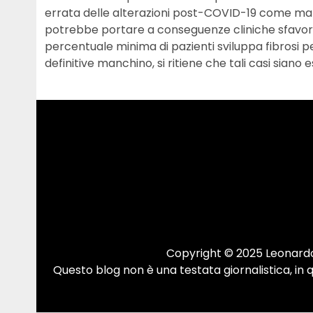
errata delle alterazioni post-COVID-19 come manif
potrebbe portare a conseguenze cliniche sfavore
percentuale minima di pazienti sviluppa fibrosi
definitive manchino, si ritiene che tali casi siano
Copyright © 2025 Leonardo.
Questo blog non è una testata giornalistica, in