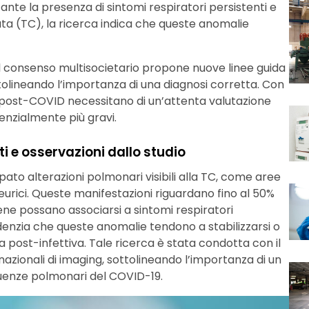
nte la presenza di sintomi respiratori persistenti e
ata (TC), la ricerca indica che queste anomalie
il consenso multisocietario propone nuove linee guida
tolineando l’importanza di una diagnosi corretta. Con
ioni post-COVID necessitano di un’attenta valutazione
enzialmente più gravi.
i e osservazioni dallo studio
ato alterazioni polmonari visibili alla TC, come aree
pleurici. Queste manifestazioni riguardano fino al 50%
bene possano associarsi a sintomi respiratori
enzia che queste anomalie tendono a stabilizzarsi o
 post-infettiva. Tale ricerca è stata condotta con il
rnazionali di imaging, sottolineando l’importanza di un
guenze polmonari del COVID-19.