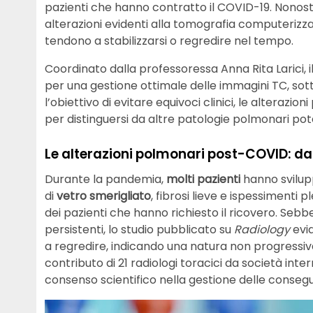
pazienti che hanno contratto il COVID-19. Nonosta
alterazioni evidenti alla tomografia computerizz
tendono a stabilizzarsi o regredire nel tempo.
Coordinato dalla professoressa Anna Rita Larici, 
per una gestione ottimale delle immagini TC, sot
l’obiettivo di evitare equivoci clinici, le alteraz
per distinguersi da altre patologie polmonari pot
Le alterazioni polmonari post-COVID: dat
Durante la pandemia,
molti pazienti
hanno svilupp
di
vetro smerigliato
, fibrosi lieve e ispessimenti 
dei pazienti che hanno richiesto il ricovero. Seb
persistenti, lo studio pubblicato su
Radiology
evid
a regredire, indicando una natura non progressiva
contributo di 21 radiologi toracici da società inte
consenso scientifico nella gestione delle conse